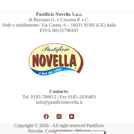
Pastificio Novella S.a.s.
di Rezzano G. e Cavassa P. e C.
Sede e stabilimento: Via Caorsi, 6 – 16031 SORI (GE) Italia
P.IVA 00131790107
Contacts:
Tel. 0185-700812 | Fax 0185-1836403
info@pastificionovella.it
Copyright © 2026 - All right reserved Pastificio
Novella.
Cookie policy
-
Privacy