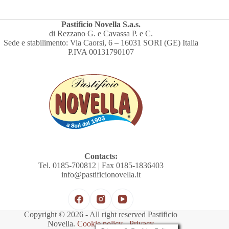
Pastificio Novella S.a.s.
di Rezzano G. e Cavassa P. e C.
Sede e stabilimento: Via Caorsi, 6 – 16031 SORI (GE) Italia
P.IVA 00131790107
Contacts:
Tel. 0185-700812 | Fax 0185-1836403
info@pastificionovella.it
Copyright © 2026 - All right reserved Pastificio
Novella.
Cookie policy
-
Privacy