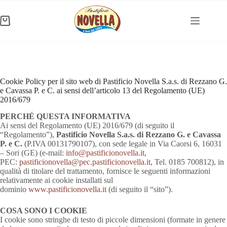
Salta
al
contenuto
Carrello
Cookie Policy per il sito web di Pastificio Novella S.a.s. di Rezzano G.
e Cavassa P. e C. ai sensi dell’articolo 13 del Regolamento (UE)
2016/679
PERCH
É
QUESTA INFORMATIVA
Ai sensi del Regolamento (UE) 2016/679 (di seguito il
“Regolamento”),
Pastificio Novella S.a.s. di Rezzano G. e Cavassa
P. e C.
(P.IVA 00131790107), con sede legale in Via Caorsi 6, 16031
– Sori (GE) (e-mail:
info@pastificionovella.it
,
PEC:
pastificionovella@pec.pastificionovella.it
, Tel. 0185 700812), in
qualità di titolare del trattamento, fornisce le seguenti informazioni
relativamente ai cookie installati sul
dominio
www.pastificionovella.it
(di seguito il “sito”).
COSA SONO I COOKIE
I cookie sono stringhe di testo di piccole dimensioni (formate in genere