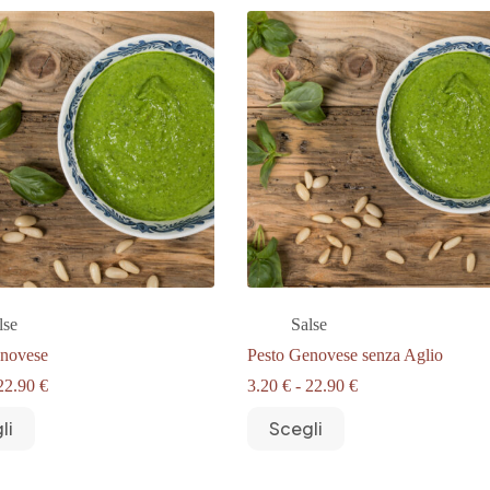
lse
Salse
enovese
Pesto Genovese senza Aglio
Fascia
Fascia
22.90
€
3.20
€
-
22.90
€
di
di
Questo
prezzo:
prezzo:
li
Scegli
prodotto
da
da
ha
3.20 €
3.20 €
più
a
a