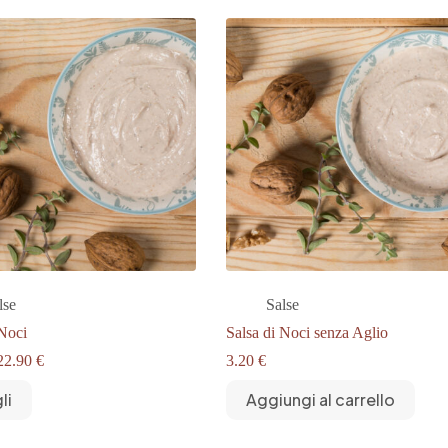
lse
Salse
 Noci
Salsa di Noci senza Aglio
Fascia
22.90
€
3.20
€
di
prezzo:
li
Aggiungi al carrello
da
3.20 €