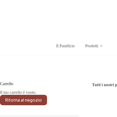
Salta
al
contenuto
Il Pastificio
Prodotti
Carrello
Tutti i nostri
Il tuo carrello è vuoto.
Ritorna al negozio