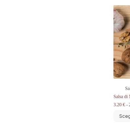
Sa
Salsa di
3.20
€
-
Questo
Sceg
prodotto
ha
più