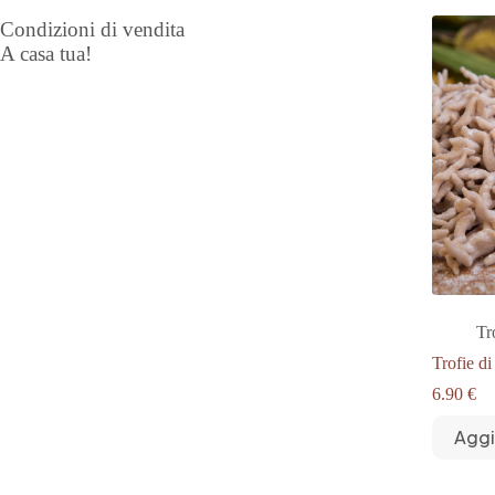
varianti.
Le
Condizioni di vendita
opzioni
A casa tua!
possono
essere
scelte
nella
pagina
del
prodotto
Tr
Trofie d
6.90
€
Aggi