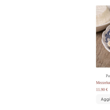
varianti.
Le
opzioni
possono
essere
scelte
nella
pagina
del
prodotto
Pa
Mezzelu
11.90
€
Aggi