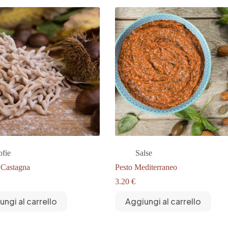
varianti.
22.90 €
22.90 €
Le
opzioni
possono
essere
scelte
nella
pagina
del
prodotto
ofie
Salse
i Castagna
Pesto Mediterraneo
3.20
€
ungi al carrello
Aggiungi al carrello