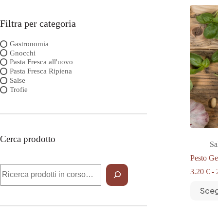
Filtra per categoria
Gastronomia
Gnocchi
Pasta Fresca all'uovo
Pasta Fresca Ripiena
Salse
Trofie
Cerca prodotto
Sa
Pesto G
Cerca
3.20
€
-
Questo
Sceg
prodotto
ha
più