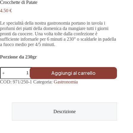
Crocchette di Patate
4.50
€
Le specialit
à
della nostra gastronomia portano in tavola i
profumi dei piatti della domenica da mangiare tutti i giorni
pronti da cuocere. Una volta tolte dalla confezione
è
sufficiente infornarle per 6 minuti a 230° o scaldarle in padella
a fuoco medio per 4/5 minuti.
Porzione da 230gr
Crocchette
Aggiungi al carrello
di
Patate
COD:
971/250-1
Categoria:
Gastronomia
quantità
Descrizione