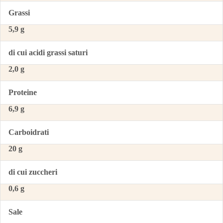
Grassi
5,9 g
di cui acidi grassi saturi
2,0 g
Proteine
6,9 g
Carboidrati
20 g
di cui zuccheri
0,6 g
Sale