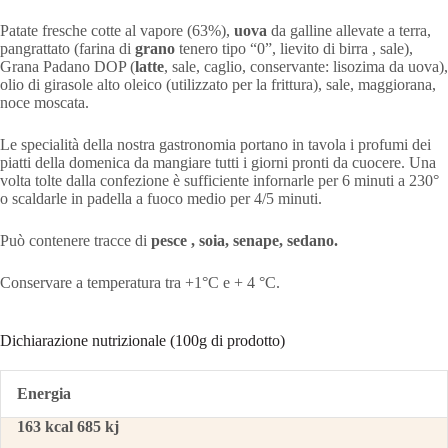
Patate fresche cotte al vapore (63%),
uova
da galline allevate a terra,
pangrattato (farina di
grano
tenero tipo “0”, lievito di birra , sale),
Grana Padano DOP (
latte
, sale, caglio, conservante: lisozima da uova),
olio di girasole alto oleico (utilizzato per la frittura), sale, maggiorana,
noce moscata.
Le specialità della nostra gastronomia portano in tavola i profumi dei
piatti della domenica da mangiare tutti i giorni pronti da cuocere. Una
volta tolte dalla confezione è sufficiente infornarle per 6 minuti a 230°
o scaldarle in padella a fuoco medio per 4/5 minuti.
Può contenere tracce di
pesce , soia, senape, sedano.
Conservare a temperatura tra +1°C e + 4 °C.
Dichiarazione nutrizionale (100g di prodotto)
Energia
163 kcal 685 kj