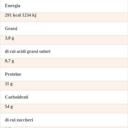
Energia
291 kcal 1234 kj
Grassi
3,0 g
di cui acidi grassi saturi
0,7 g
Proteine
11 g
Carboidrati
54 g
di cui zuccheri