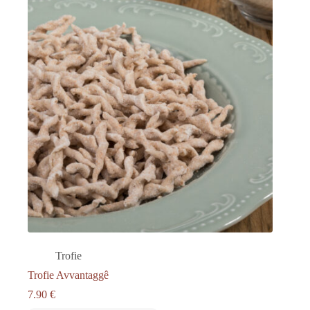
Trofie
Trofie Avvantaggê
7.90
€