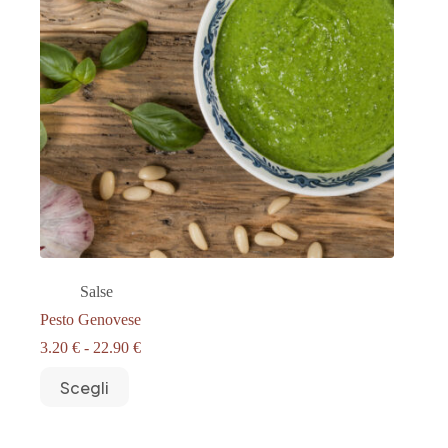
Salse
Pesto Genovese
Fascia
3.20
€
-
22.90
€
di
Questo
prezzo:
Scegli
prodotto
da
ha
3.20 €
più
a
varianti.