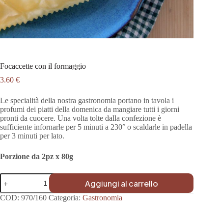
Focaccette con il formaggio
3.60
€
Le specialit
à
della nostra gastronomia portano in tavola i
profumi dei piatti della domenica da mangiare tutti i giorni
pronti da cuocere. Una volta tolte dalla confezione
è
sufficiente infornarle per 5 minuti a 230° o scaldarle in padella
per 3 minuti per lato.
Porzione da 2pz x 80g
Focaccette
Aggiungi al carrello
con
il
COD:
970/160
Categoria:
Gastronomia
formaggio
quantità