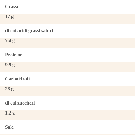
Grassi
17 g
di cui acidi grassi saturi
7,4 g
Proteine
9,9 g
Carboidrati
26 g
di cui zuccheri
1,2 g
Sale