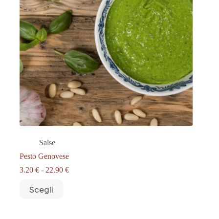
Salse
Pesto Genovese
Fascia
3.20
€
-
22.90
€
di
Questo
prezzo:
Scegli
prodotto
da
ha
3.20 €
più
a
varianti.