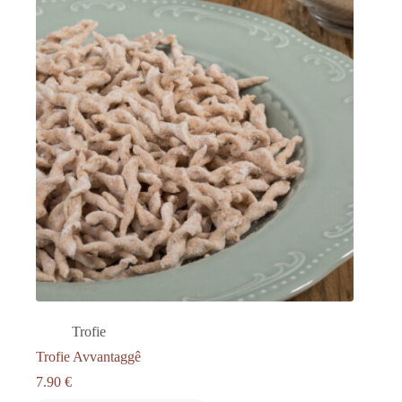
Trofie
Trofie Avvantaggê
7.90
€