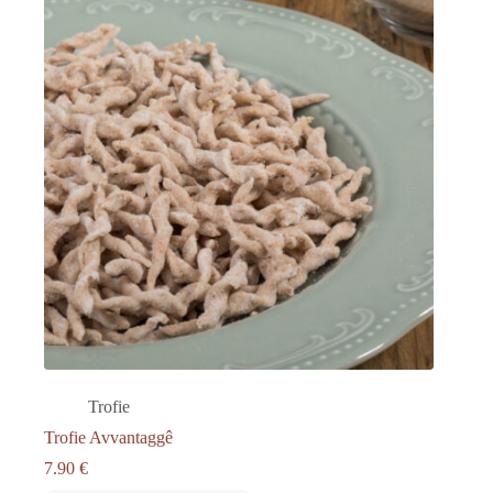
Trofie
Trofie Avvantaggê
7.90
€