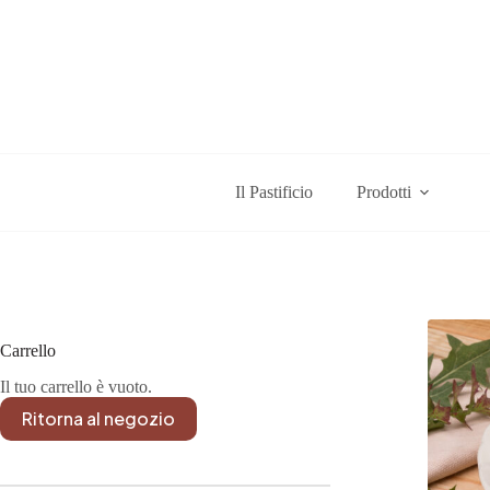
Salta
al
contenuto
Il Pastificio
Prodotti
Carrello
Il tuo carrello è vuoto.
Ritorna al negozio