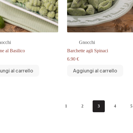
occhi
Gnocchi
ne al Basilico
Barchette agli Spinaci
6.90
€
ungi al carrello
Aggiungi al carrello
1
2
3
4
5