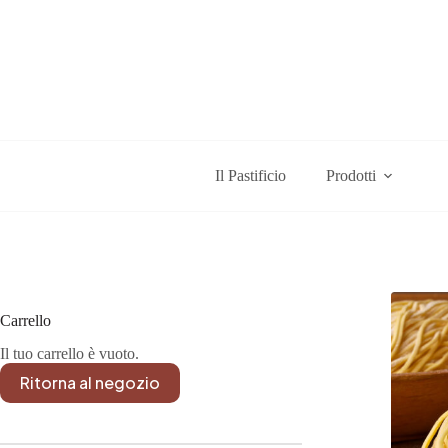
Salta
al
contenuto
Il Pastificio
Prodotti
Carrello
Il tuo carrello è vuoto.
Ritorna al negozio