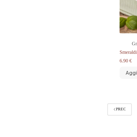
Gn
Smeraldi
6.90
€
Aggi
PREC