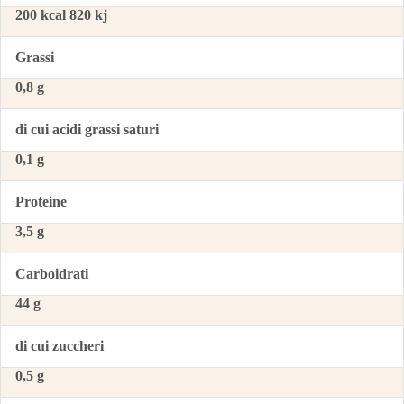
200 kcal 820 kj
Grassi
0,8 g
di cui acidi grassi saturi
0,1 g
Proteine
3,5 g
Carboidrati
44 g
di cui zuccheri
0,5 g