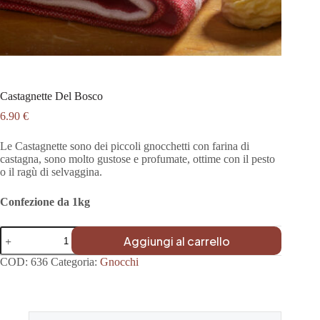
Castagnette Del Bosco
6.90
€
Le Castagnette sono dei piccoli gnocchetti con farina di
castagna, sono molto gustose e profumate, ottime con il pesto
o il ragù di selvaggina.
Confezione da 1kg
Castagnette
Aggiungi al carrello
Del
Bosco
COD:
636
Categoria:
Gnocchi
quantità