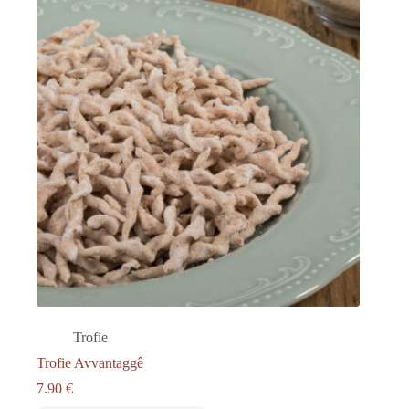
Trofie
Trofie Avvantaggê
7.90
€