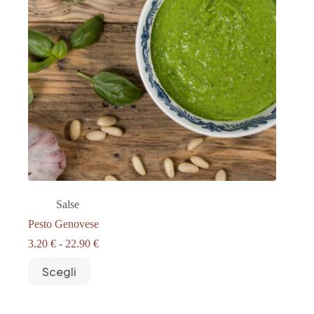
Salse
Pesto Genovese
Fascia
3.20
€
-
22.90
€
di
Questo
prezzo:
Scegli
prodotto
da
ha
3.20 €
più
a
varianti.