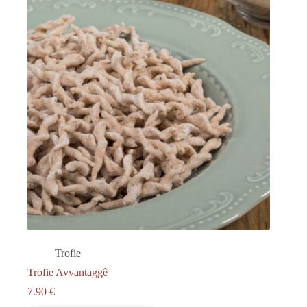
Trofie
Trofie Avvantaggê
7.90
€