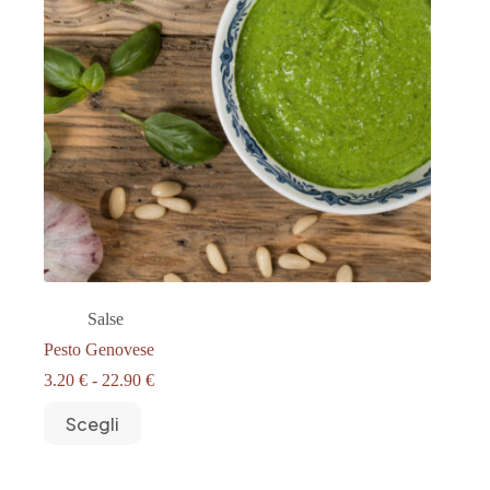
Salse
Pesto Genovese
Fascia
3.20
€
-
22.90
€
di
Questo
prezzo:
Scegli
prodotto
da
ha
3.20 €
più
a
varianti.