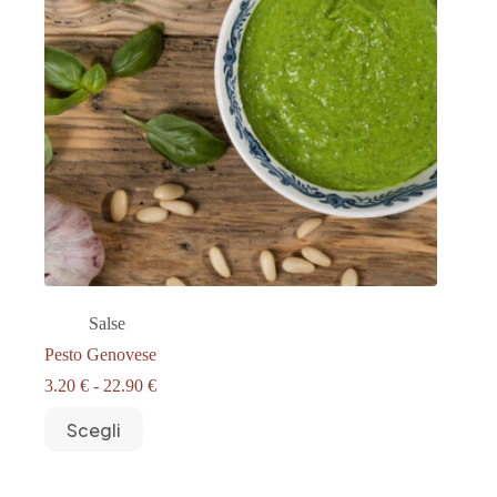
Salse
Pesto Genovese
Fascia
3.20
€
-
22.90
€
di
Questo
prezzo:
Scegli
prodotto
da
ha
3.20 €
più
a
varianti.