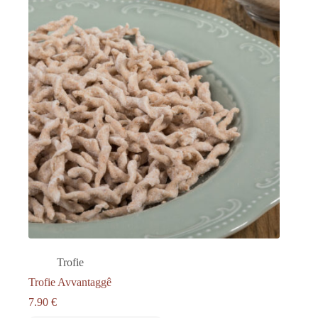
Trofie
Trofie Avvantaggê
7.90
€