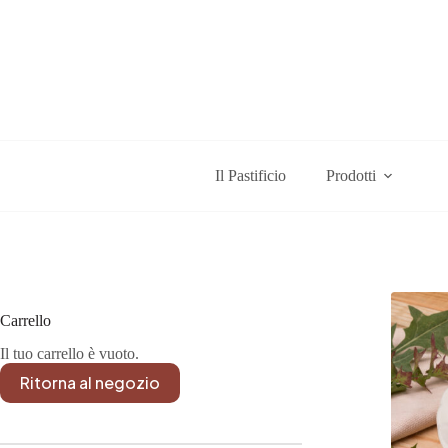
Salta
al
contenuto
Il Pastificio
Prodotti
Carrello
Il tuo carrello è vuoto.
Ritorna al negozio