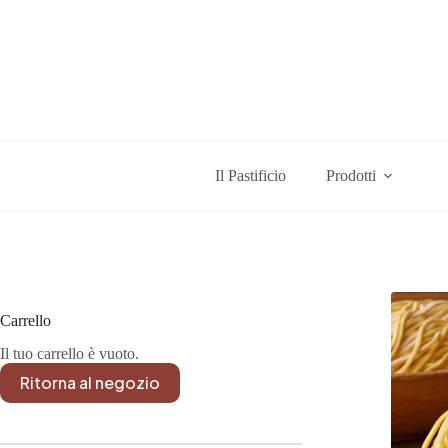
Salta
al
contenuto
Il Pastificio
Prodotti
Carrello
Il tuo carrello è vuoto.
Ritorna al negozio