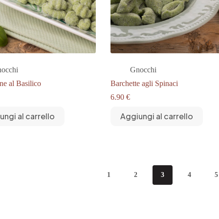
occhi
Gnocchi
ne al Basilico
Barchette agli Spinaci
6.90
€
ungi al carrello
Aggiungi al carrello
1
2
3
4
5