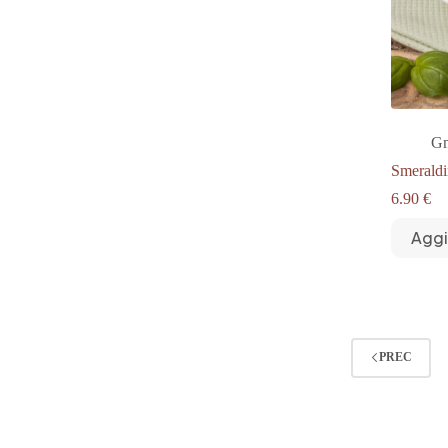
Gn
Smeraldi
6.90
€
Aggi
PREC