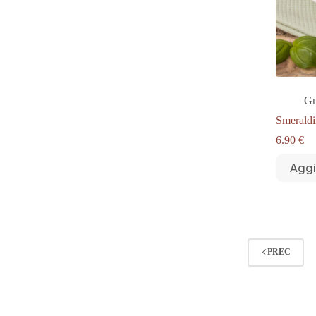
Gn
Smeraldi
6.90
€
Aggi
PREC