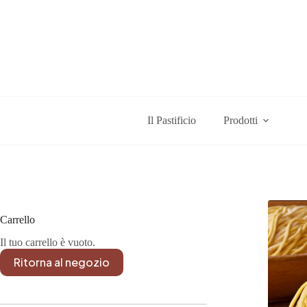
Salta
al
contenuto
Il Pastificio
Prodotti
Carrello
Il tuo carrello è vuoto.
Ritorna al negozio