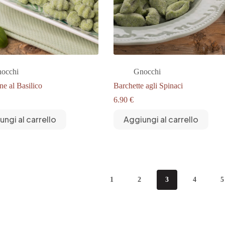
occhi
Gnocchi
ne al Basilico
Barchette agli Spinaci
6.90
€
ungi al carrello
Aggiungi al carrello
1
2
3
4
5