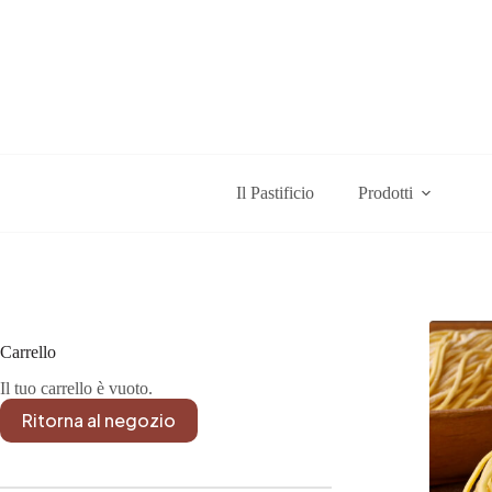
Salta
al
contenuto
Il Pastificio
Prodotti
Carrello
Il tuo carrello è vuoto.
Ritorna al negozio