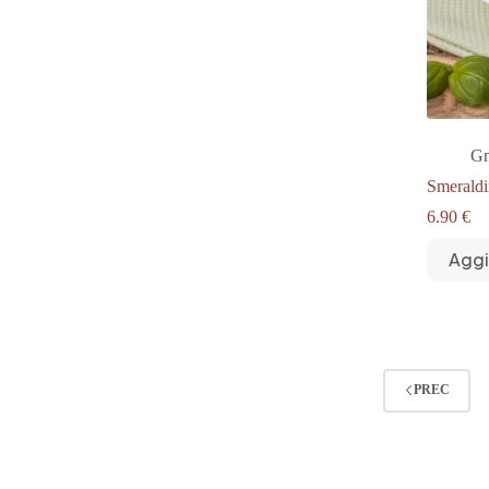
Gn
Smeraldi
6.90
€
Aggi
PREC