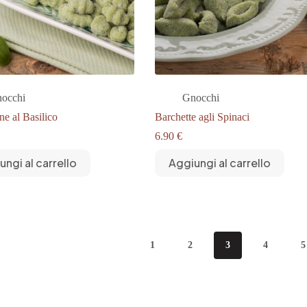
occhi
Gnocchi
ne al Basilico
Barchette agli Spinaci
6.90
€
ungi al carrello
Aggiungi al carrello
1
2
3
4
5