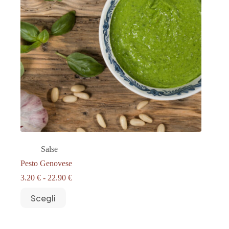
Salse
Pesto Genovese
Fascia
3.20
€
-
22.90
€
di
Questo
prezzo:
Scegli
prodotto
da
ha
3.20 €
più
a
varianti.