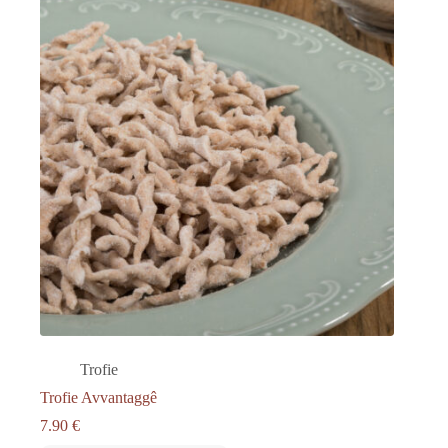
Trofie
Trofie Avvantaggê
7.90
€