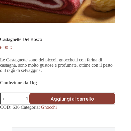
Castagnette Del Bosco
6.90
€
Le Castagnette sono dei piccoli gnocchetti con farina di
castagna, sono molto gustose e profumate, ottime con il pesto
o il ragù di selvaggina.
Confezione da 1kg
Castagnette
Aggiungi al carrello
Del
Bosco
COD:
636
Categoria:
Gnocchi
quantità