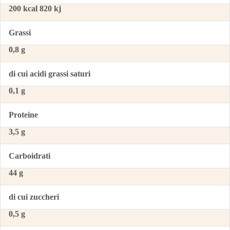
200 kcal 820 kj
Grassi
0,8 g
di cui acidi grassi saturi
0,1 g
Proteine
3,5 g
Carboidrati
44 g
di cui zuccheri
0,5 g