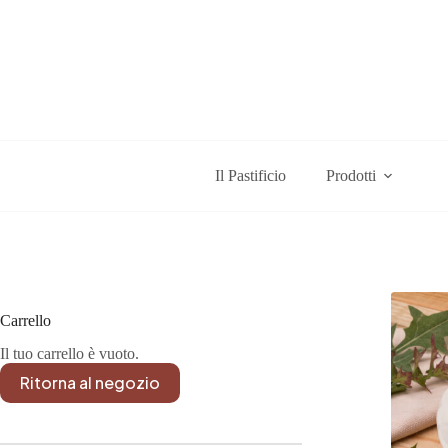
Salta
al
contenuto
Il Pastificio
Prodotti
Carrello
Il tuo carrello è vuoto.
Ritorna al negozio