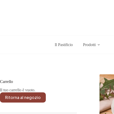
Salta
al
contenuto
Il Pastificio
Prodotti
Carrello
Il tuo carrello è vuoto.
Ritorna al negozio