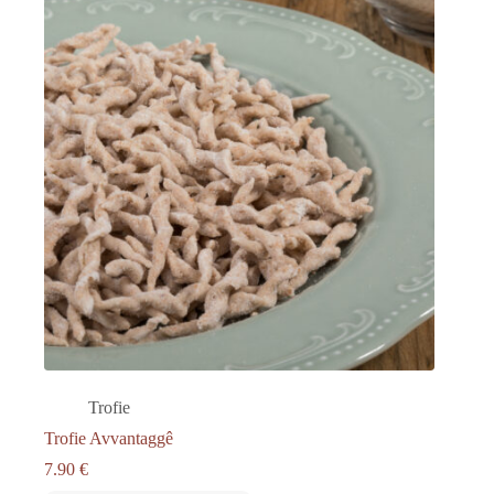
Trofie
Trofie Avvantaggê
7.90
€