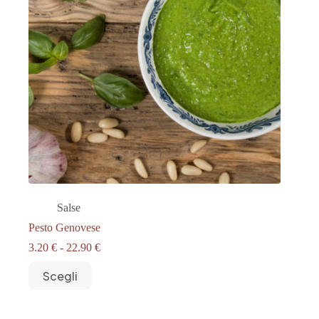
Salse
Pesto Genovese
Fascia
3.20
€
-
22.90
€
di
Questo
prezzo:
Scegli
prodotto
da
ha
3.20 €
più
a
varianti.