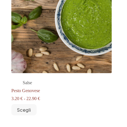
Salse
Pesto Genovese
Fascia
3.20
€
-
22.90
€
di
Questo
prezzo:
Scegli
prodotto
da
ha
3.20 €
più
a
varianti.