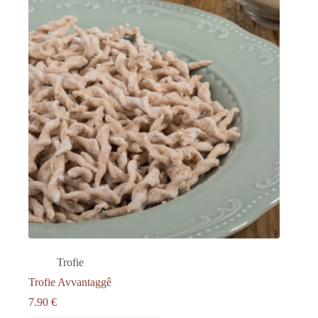
Trofie
Trofie Avvantaggê
7.90
€