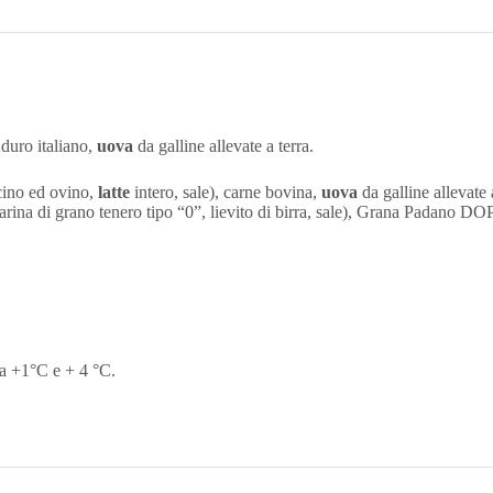
o
duro italiano,
uova
da galline allevate a terra.
ccino ed ovino,
latte
intero, sale), carne bovina,
uova
da galline allevate 
(farina di grano tenero tipo “0”, lievito di birra, sale), Grana Padano DOP
ra +1°C e + 4 °C.