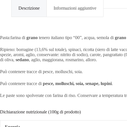
Descrizione
Informazioni aggiuntive
Pasta:farina di
grano
tenero italiano tipo “00”, acqua, semola di
gran
Ripieno: borragine (13,6% sul totale), spinaci, ricotta (siero di latte va
spezie, aromi, aglio, conservante: nitrito di sodio), carote, pangrattato 
di oliva,
sedano
, aglio, maggiorana, rosmarino, alloro.
Può contenere tracce di pesce, molluschi, soia.
Può contenere tracce di
pesce, molluschi,
soia, senape, lupini
.
Le paste sono spolverate con farina di riso. Conservare a temperatura t
Dichiarazione nutrizionale (100g di prodotto)
Energia