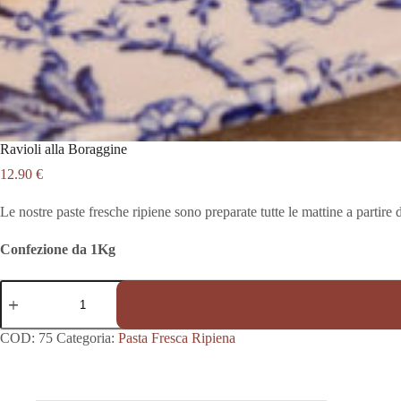
Ravioli alla Boraggine
12.90
€
Le nostre paste fresche ripiene sono preparate tutte le mattine a partire 
Confezione da 1Kg
Ravioli
alla
Boraggine
quantità
COD:
75
Categoria:
Pasta Fresca Ripiena