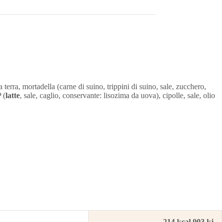
a terra, mortadella (carne di suino, trippini di suino, sale, zucchero,
 (
latte
, sale, caglio, conservante: lisozima da uova), cipolle, sale, olio
214 kcal 903 kj