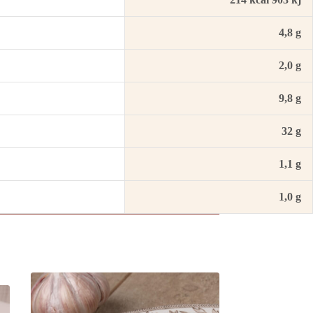
4,8 g
2,0 g
9,8 g
32 g
1,1 g
1,0 g