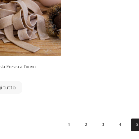
sta Fresca all'uovo
i tutto
1
2
3
4
5