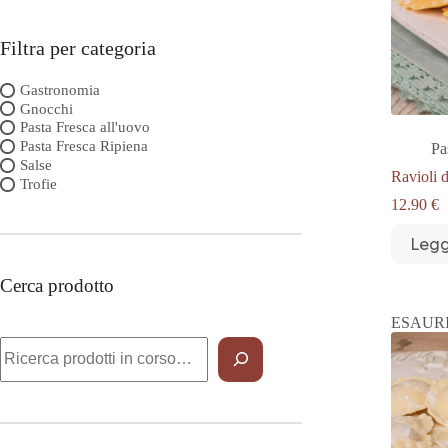
Filtra per categoria
Gastronomia
Gnocchi
Pasta Fresca all'uovo
Pasta Fresca Ripiena
Pa
Salse
Ravioli 
Trofie
12.90
€
Legg
Cerca prodotto
ESAUR
Cerca