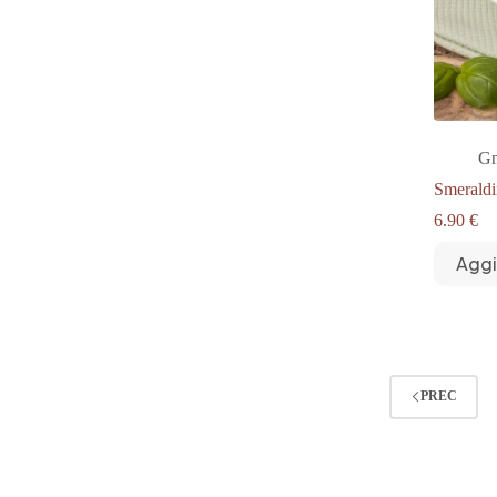
Gn
Smeraldi
6.90
€
Aggi
PREC