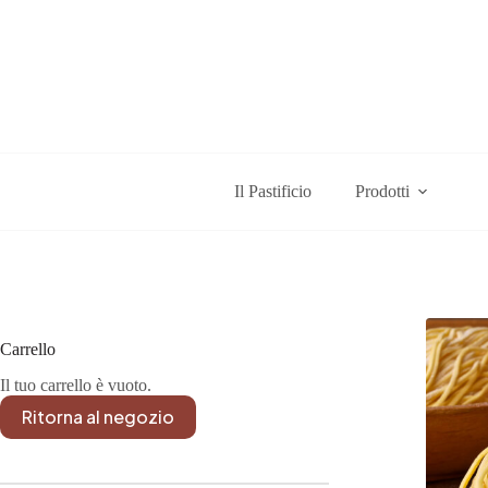
Salta
al
contenuto
Il Pastificio
Prodotti
Carrello
Il tuo carrello è vuoto.
Ritorna al negozio