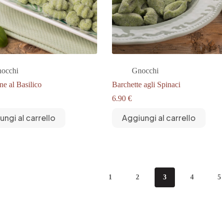
occhi
Gnocchi
ne al Basilico
Barchette agli Spinaci
6.90
€
ungi al carrello
Aggiungi al carrello
1
2
3
4
5