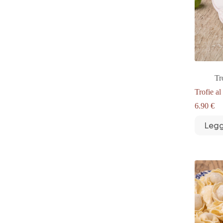
Tr
Trofie al
6.90
€
Legg